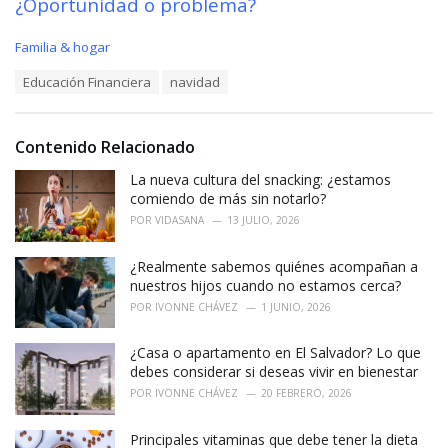
¿Oportunidad o problema?
C
Familia & hogar
a
T
Educación Financiera
navidad
t
a
e
g
g
s
o
Contenido Relacionado
:
r
i
La nueva cultura del snacking: ¿estamos
e
comiendo de más sin notarlo?
s
POR
VIDASANA
13 JULIO, 2026
:
¿Realmente sabemos quiénes acompañan a
nuestros hijos cuando no estamos cerca?
POR
IVONNE CHÁVEZ
1 JUNIO, 2026
¿Casa o apartamento en El Salvador? Lo que
debes considerar si deseas vivir en bienestar
POR
IVONNE CHÁVEZ
20 FEBRERO, 2026
Principales vitaminas que debe tener la dieta