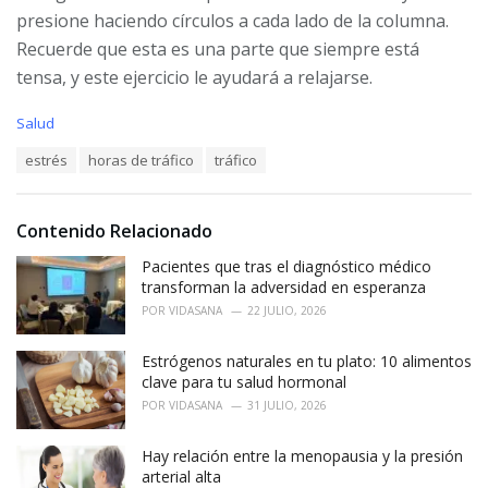
presione haciendo círculos a cada lado de la columna.
Recuerde que esta es una parte que siempre está
tensa, y este ejercicio le ayudará a relajarse.
C
Salud
a
T
estrés
horas de tráfico
tráfico
t
a
e
g
g
s
o
Contenido Relacionado
:
r
i
Pacientes que tras el diagnóstico médico
e
transforman la adversidad en esperanza
s
POR
VIDASANA
22 JULIO, 2026
:
Estrógenos naturales en tu plato: 10 alimentos
clave para tu salud hormonal
POR
VIDASANA
31 JULIO, 2026
Hay relación entre la menopausia y la presión
arterial alta