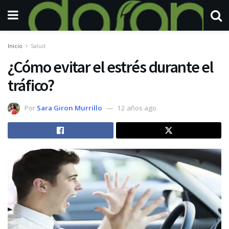
Inicio
Salud
¿Cómo evitar el estrés durante el
tráfico?
Por
Sara Giron Murrillo
12 años ago