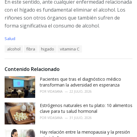
En este sentido, ante cualquier enfermedad relacionada
con el hígado es fundamental eliminar el alcohol. Los
riñones son otros órganos que también sufren de
forma significativa el consumo de alcohol.
C
Salud
a
T
alcohol
fibra
higado
vitamina C
t
a
e
g
g
s
o
Contenido Relacionado
:
r
i
Pacientes que tras el diagnóstico médico
e
transforman la adversidad en esperanza
s
POR
VIDASANA
22 JULIO, 2026
:
Estrógenos naturales en tu plato: 10 alimentos
clave para tu salud hormonal
POR
VIDASANA
31 JULIO, 2026
Hay relación entre la menopausia y la presión