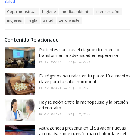
C
Salud
a
T
Copa menstrual
higiene
medioambiente
menstrución
t
a
e
mujeres
regla
salud
zero waste
g
g
s
o
:
r
i
Contenido Relacionado
e
Pacientes que tras el diagnóstico médico
s
:
transforman la adversidad en esperanza
POR
VIDASANA
22 JULIO, 2026
Estrógenos naturales en tu plato: 10 alimentos
clave para tu salud hormonal
POR
VIDASANA
31 JULIO, 2026
Hay relación entre la menopausia y la presión
arterial alta
POR
VIDASANA
22 JULIO, 2026
AstraZeneca presenta en El Salvador nuevas
alternativas que transforman el abordaje del