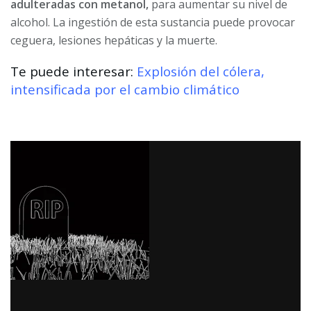
adulteradas con metanol,
para aumentar su nivel de
alcohol. La ingestión de esta sustancia puede provocar
ceguera, lesiones hepáticas y la muerte.
Te puede interesar:
Explosión del cólera,
intensificada por el cambio climático