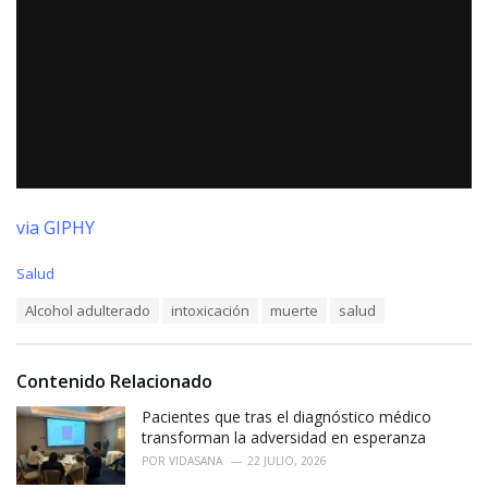
via GIPHY
C
Salud
a
T
Alcohol adulterado
intoxicación
muerte
salud
t
a
e
g
g
s
o
Contenido Relacionado
:
r
i
Pacientes que tras el diagnóstico médico
e
transforman la adversidad en esperanza
s
POR
VIDASANA
22 JULIO, 2026
: