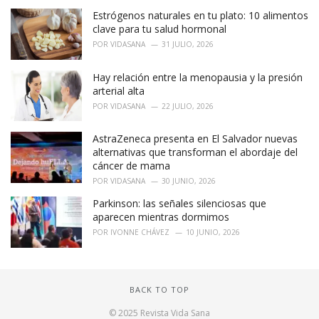
Estrógenos naturales en tu plato: 10 alimentos
clave para tu salud hormonal
POR
VIDASANA
31 JULIO, 2026
Hay relación entre la menopausia y la presión
arterial alta
POR
VIDASANA
22 JULIO, 2026
AstraZeneca presenta en El Salvador nuevas
alternativas que transforman el abordaje del
cáncer de mama
POR
VIDASANA
30 JUNIO, 2026
Parkinson: las señales silenciosas que
aparecen mientras dormimos
POR
IVONNE CHÁVEZ
10 JUNIO, 2026
BACK TO TOP
© 2025 Revista Vida Sana