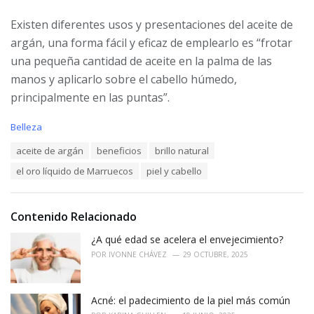
Existen diferentes usos y presentaciones del aceite de
argán, una forma fácil y eficaz de emplearlo es “frotar
una pequeña cantidad de aceite en la palma de las
manos y aplicarlo sobre el cabello húmedo,
principalmente en las puntas”.
C
Belleza
a
T
aceite de argán
beneficios
brillo natural
t
a
e
el oro líquido de Marruecos
piel y cabello
g
g
s
o
:
r
i
Contenido Relacionado
e
¿A qué edad se acelera el envejecimiento?
s
:
POR
IVONNE CHÁVEZ
29 OCTUBRE, 2025
Acné: el padecimiento de la piel más común