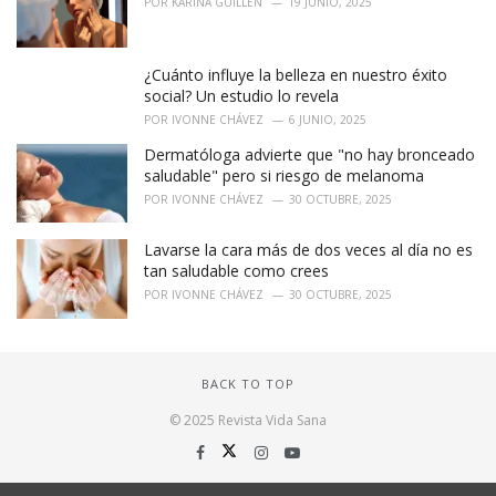
POR
KARINA GUILLEN
19 JUNIO, 2025
¿Cuánto influye la belleza en nuestro éxito
social? Un estudio lo revela
POR
IVONNE CHÁVEZ
6 JUNIO, 2025
Dermatóloga advierte que "no hay bronceado
saludable" pero si riesgo de melanoma
POR
IVONNE CHÁVEZ
30 OCTUBRE, 2025
Lavarse la cara más de dos veces al día no es
tan saludable como crees
POR
IVONNE CHÁVEZ
30 OCTUBRE, 2025
BACK TO TOP
© 2025 Revista Vida Sana