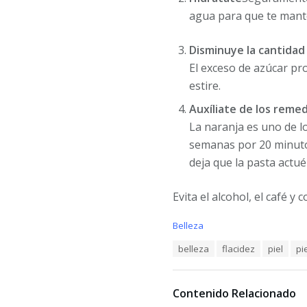
agua para que te manten
Disminuye la cantidad 
El exceso de azúcar pro
estire.
Auxíliate de los reme
La naranja es uno de l
semanas por 20 minuto
deja que la pasta actu
Evita el alcohol, el café y 
C
Belleza
a
T
belleza
flacidez
piel
pi
t
a
e
g
g
s
o
Contenido Relacionado
:
r