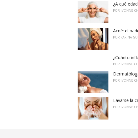
i
¿A qué edad 
e
POR
IVONNE C
s
:
Acné: el pa
POR
KARINA GU
¿Cuánto infl
POR
IVONNE C
Dermatóloga
POR
IVONNE C
Lavarse la c
POR
IVONNE C