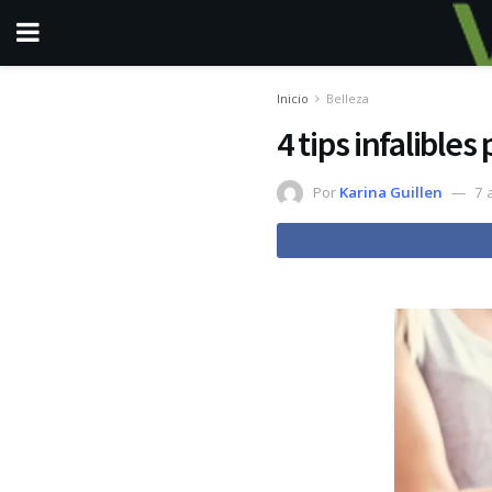
Inicio
Belleza
4 tips infalibles 
Por
Karina Guillen
7 