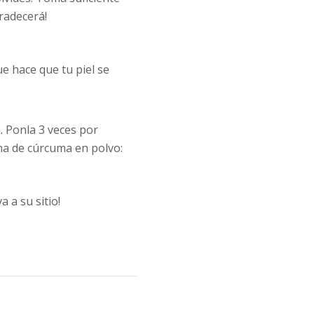
radecerá!
ue hace que tu piel se
. Ponla 3 veces por
na de cúrcuma en polvo:
a a su sitio!