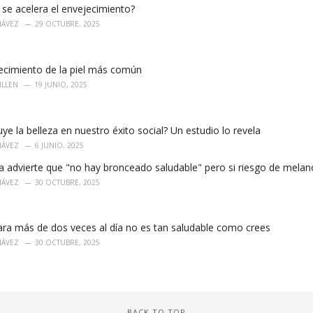
se acelera el envejecimiento?
HÁVEZ
29 OCTUBRE, 2025
decimiento de la piel más común
ILLEN
19 JUNIO, 2025
uye la belleza en nuestro éxito social? Un estudio lo revela
HÁVEZ
6 JUNIO, 2025
 advierte que "no hay bronceado saludable" pero si riesgo de mela
HÁVEZ
30 OCTUBRE, 2025
ara más de dos veces al día no es tan saludable como crees
HÁVEZ
30 OCTUBRE, 2025
BACK TO TOP